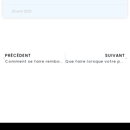
25 avril 2025
PRÉCÉDENT
SUIVANT
Comment se faire rembourser la perte de clé de voiture ?
Que faire lorsque votre porte de garage motorisée ne s’ouvre pas