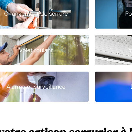
Changement de serrure
Po
Volet roulant
P
Alarme et surveillance