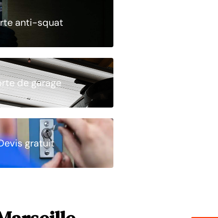
rte anti-squat
orte de garage
Devis gratuit