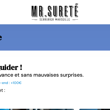
e
uider !
'avance et sans mauvaises surprises.
k-end : +100€
t :