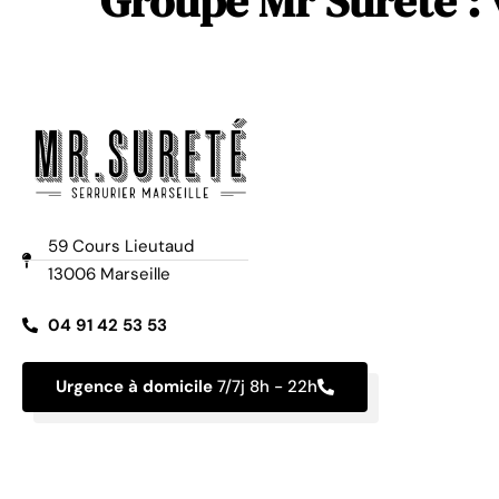
Groupe Mr Sureté : v
59 Cours Lieutaud
13006 Marseille
04 91 42 53 53
Urgence à domicile
7/7j 8h - 22h