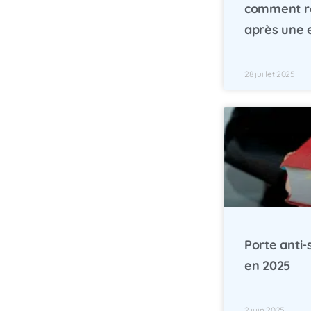
comment re
après une e
28 juillet 2025
Porte anti-s
en 2025
2 juin 2025