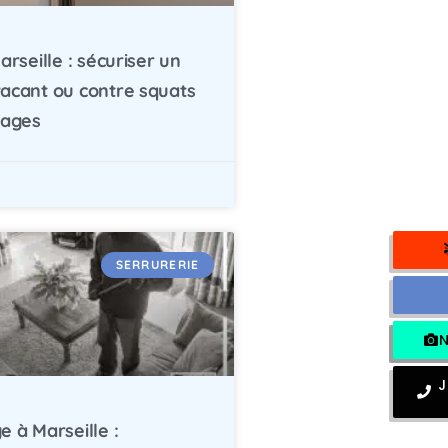
arseille : sécuriser un
acant ou contre squats
lages
SERRURERIE
N
N
J
 à Marseille :