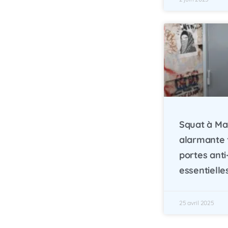
Squat à Mar
alarmante f
portes ant
essentielle
25 avril 2025