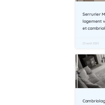
Serrurier M
logement v
et cambrio
25 août 2025
Cambriolage