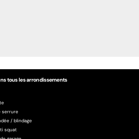
ans tous les arrondissements
te
 serrure
ndée / blindage
ti squat
de garage