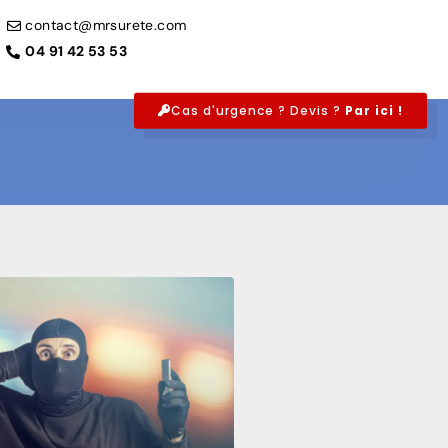
contact@mrsurete.com
04 91 42 53 53
Cas d'urgence ? Devis ?
Par ici !