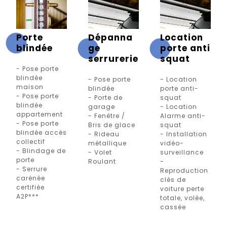
Porte
Dépanna
Location
blindée
ge
porte anti
serrurerie
squat
- Pose porte
blindée
- Pose porte
- Location
maison
blindée
porte anti-
- Pose porte
- Porte de
squat
blindée
garage
- Location
appartement
- Fenêtre /
Alarme anti-
- Pose porte
Bris de glace
squat
blindée accès
- Rideau
- Installation
collectif
métallique
vidéo-
- Blindage de
- Volet
surveillance
porte
Roulant
-
- Serrure
Reproduction
carénée
clés de
certifiée
voiture perte
A2P***
totale, volée,
cassée