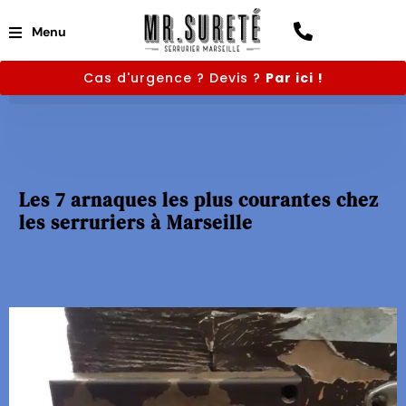
Menu
Cas d'urgence ? Devis ?
Par ici !
Les 7 arnaques les plus courantes chez
les serruriers à Marseille